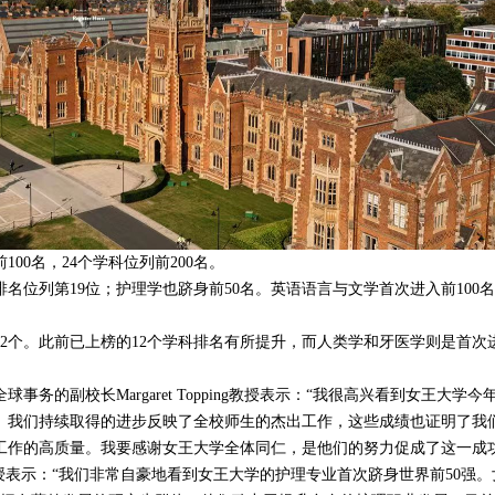
00名，24个学科位列前200名。
名位列第19位；护理学也跻身前50名。英语语言与文学首次进入前100
。
32个。此前已上榜的12个学科排名有所提升，而人类学和牙医学则是首次
务的副校长Margaret Topping教授表示：“我很高兴看到女王大学今
。我们持续取得的进步反映了全校师生的杰出工作，这些成绩也证明了我
工作的高质量。我要感谢女王大学全体同仁，是他们的努力促成了这一成功
ier教授表示：“我们非常自豪地看到女王大学的护理专业首次跻身世界前50强