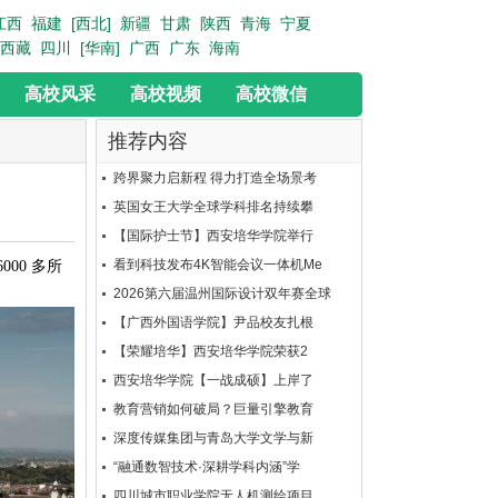
江西
福建
[西北]
新疆
甘肃
陕西
青海
宁夏
西藏
四川
[华南]
广西
广东
海南
高校风采
高校视频
高校微信
推荐内容
跨界聚力启新程 得力打造全场景考
英国女王大学全球学科排名持续攀
【国际护士节】西安培华学院举行
看到科技发布4K智能会议一体机Me
00 多所
2026第六届温州国际设计双年赛全球
【广西外国语学院】尹品校友扎根
【荣耀培华】西安培华学院荣获2
西安培华学院【一战成硕】上岸了
教育营销如何破局？巨量引擎教育
深度传媒集团与青岛大学文学与新
“融通数智技术·深耕学科内涵”学
四川城市职业学院无人机测绘项目