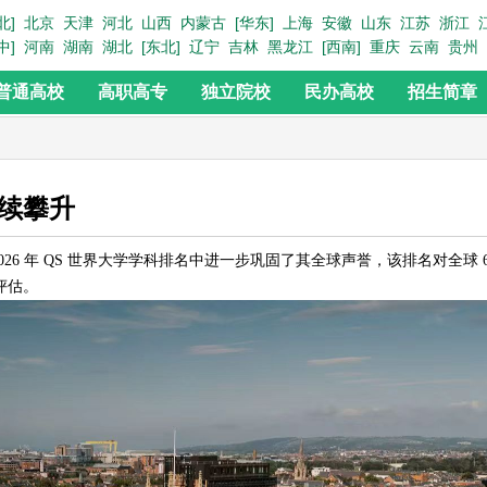
北]
北京
天津
河北
山西
内蒙古
[华东]
上海
安徽
山东
江苏
浙江
中]
河南
湖南
湖北
[东北]
辽宁
吉林
黑龙江
[西南]
重庆
云南
贵州
普通高校
高职高专
独立院校
民办高校
招生简章
续攀升
026 年 QS 世界大学学科排名中进一步巩固了其全球声誉，该排名对全球 60
评估。