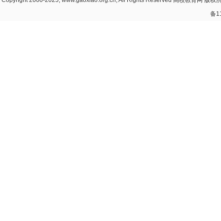
Copyright 2000-2025, www.gaoxiao.org.cn, All Rights Reserved
高校教育网
版权所
备1