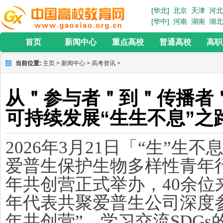
[华北]
北京
天津
河北
[华中]
河南
湖南
湖北
首页
新闻中心
重点高校
普通高校
高职
当前位置:
主页
>
新闻中心
>
高考资讯
>
从＂参与者＂到＂传播者
可持续发展“生生不息”之
2026年3月21日「“生”生
爱普生保护生物多样性青年行
年共创营正式举办，40余位
年代表共聚爱普生公司深度参
年共创营”，学习交流SDG