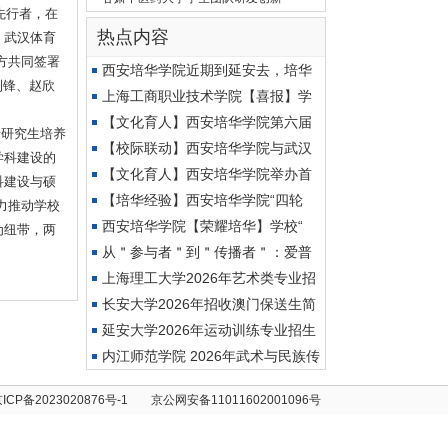
先行者，在
热点内容
。武汉体育
方共同签署
西安培华学院近期到延安去，培华
利锋、赵欣
上海工商职业技术学院【喜报】学
【文化育人】西安培华学院第六届
士研究生培养
【校际联动】西安培华学院与武汉
学科建设的
【文化育人】西安培华学院举办首
科建设与硕
【培华经验】西安培华学院“四轮
力推动学校
西安培华学院【荣耀培华】学校“
为纽带，两
从＂参与者＂到＂传播者＂：爱普
上海理工大学2026年艺术类专业招
生
长安大学2026年招收澳门保送生简
章
延安大学2026年运动训练专业招生
简
内江师范学院 2026年武术与民族传
统
ICP备2023020876号-1
京公网安备11011602001096号