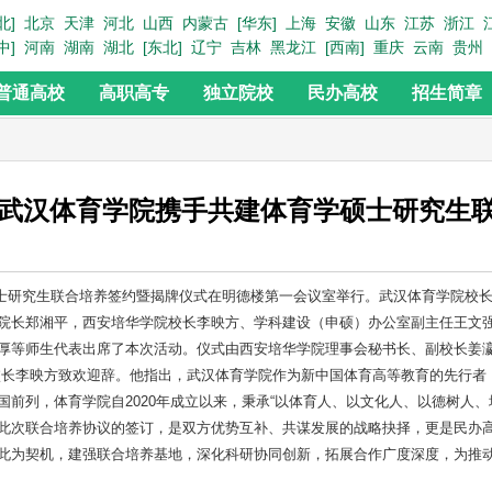
北]
北京
天津
河北
山西
内蒙古
[华东]
上海
安徽
山东
江苏
浙江
中]
河南
湖南
湖北
[东北]
辽宁
吉林
黑龙江
[西南]
重庆
云南
贵州
普通高校
高职高专
独立院校
民办高校
招生简章
武汉体育学院携手共建体育学硕士研究生
士研究生联合培养签约暨揭牌仪式在明德楼第一会议室举行。武汉体育学院校
院长郑湘平，西安培华学院校长李映方、学科建设（申硕）办公室副主任王文
厚等师生代表出席了本次活动。仪式由西安培华学院理事会秘书长、副校长姜
校长李映方致欢迎辞。他指出，武汉体育学院作为新中国体育高等教育的先行者
前列，体育学院自2020年成立以来，秉承“以体育人、以文化人、以德树人、
此次联合培养协议的签订，是双方优势互补、共谋发展的战略抉择，更是民办
此为契机，建强联合培养基地，深化科研协同创新，拓展合作广度深度，为推