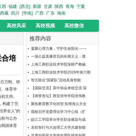
江西
福建
[西北]
新疆
甘肃
陕西
青海
宁夏
西藏
四川
[华南]
广西
广东
海南
高校风采
高校视频
高校微信
推荐内容
凝聚心理力量，守护生命阳光 ——
联合培
一场公益直播背后的长期主义：透
上海工商职业技术学院深耕产教融
上海工商职业技术学院2026年第六期
智元联合“国家队”启动具身智能
长吕万刚、研
【国际交流】英中协会来校交流 深
强、体育学
【师誉杏坛】西安培华学院张伟教
瀛初主持。
，构建了完
聚焦教育数字化转型 拓维海云天全
培养全人”的
我校召开党委理论学习中心组（扩
高校与公办
皖江工学院举办学生职业规划与成
动我国体育
东软智行与大连理工大学共建智能
甘肃中医药大学学生团队研发创新