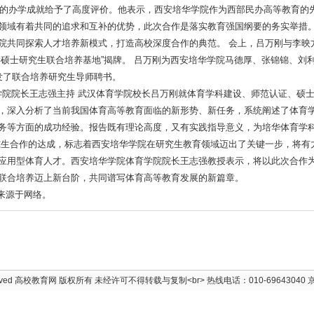
办学成就给予了高度评价。他表示，西安培华学院作为西部民办高等教育的
领域有着共同的追求和互补的优势，此次合作是落实教育强国纲要的务实举措
院共同探索人才培养新模式，打造高校深度合作的典范。 会上，吕万刚与李映
硕士研究生联合培养基地”揭牌。 吕万刚为西安培华学院马德厚、张锦锦、刘
发了联合培养研究生导师聘书。
院院长王志强主持 武汉体育学院校长吕万刚就体育学科建设、师范认证、硕
，深入分析了当前我国体育高等教育面临的新形势、新任务，系统阐述了体育
务等方面的成功经验。报告既有理论高度，又有实践指导意义，为培华体育学
究生合作的达成，标志着西安培华学院在研究生教育领域迈出了关键一步，将有
应用型体育人才。西安培华学院体育学院院长王志强教授表示，将以此次合作
联合培养迈上新台阶，共同谱写体育高等教育发展的新篇章。
文章来源于网络。
rved
高校教育网
版权所有 未经许可不得转载与复制<br> 热线电话：010-69643040
京