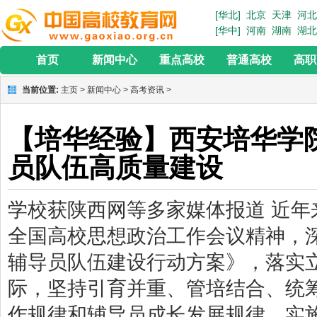
[华北]
北京
天津
河北
[华中]
河南
湖南
湖北
首页
新闻中心
重点高校
普通高校
高职
当前位置:
主页
>
新闻中心
>
高考资讯
>
【培华经验】西安培华学院
员队伍高质量建设
学校获陕西网等多家媒体报道 近
全国高校思想政治工作会议精神，
辅导员队伍建设行动方案》，落实
际，坚持引育并重、管培结合、统
作规律和辅导员成长发展规律，实