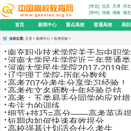
[华北]
北京
天津
河北
[华中]
河南
湖南
湖北
首页
新闻中心
重点高校
普通高校
高职
当前位置:
主页
>
新闻中心
>
高考经验
>
南充职业技术学院关于与中职学
河南大学民生学院近三年普通类
接五年贯通培养招生
河南大学民生学院2017-201
省）
辽宁理工学院-历年分数线
汇总
高考707分考生分享学习经验！
高考作文名师数十年经验总结
高考：五类易丢分同学的应对措
专注力的训练
细节+技巧=高分——高考英语
短期内如何快速有效提分
高校强基计划适合什么考生