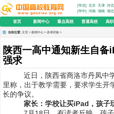
[华北]
北京
天津
河北
[华中]
河南
湖南
湖北
首页
新闻中心
重点高校
普通高校
高职
当前位置:
主页
>
新闻中心
>
高考经验
>
陕西一高中通知新生自备i
强求
近日，陕西省商洛市丹凤中学
里称，出于教学需要，要求学生开学
长的争议。
家长：学校让买iPad，孩子
7月18日，有读者反映，孩子