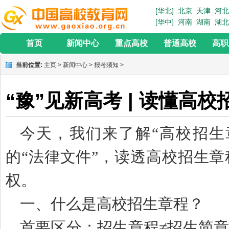
[华北]
北京
天津
河北
[华中]
河南
湖南
湖北
首页
新闻中心
重点高校
普通高校
高职
当前位置:
主页
>
新闻中心
>
报考须知
>
“豫”见新高考 | 读懂高
今天，我们来了解“高校招生
的“法律文件”，读透高校招生
权。
一、什么是高校招生章程？
首要区分：招生章程≠招生简