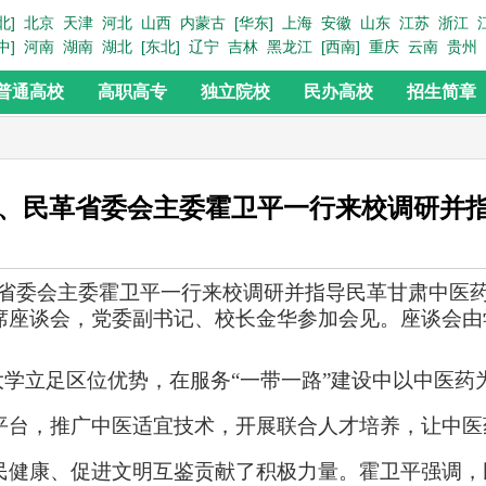
北]
北京
天津
河北
山西
内蒙古
[华东]
上海
安徽
山东
江苏
浙江
中]
河南
湖南
湖北
[东北]
辽宁
吉林
黑龙江
[西南]
重庆
云南
贵州
普通高校
高职高专
独立院校
民办高校
招生简章
、民革省委会主委霍卫平一行来校调研并
革省委会主委霍卫平一行来校调研并指导民革甘肃中医
席座谈会，党委副书记、校长金华参加会见。座谈会由
学立足区位优势，在服务
“一带一路”建设中以中医药
平台，推广中医适宜技术，开展联合人才培养，让中医
民健康、促进文明互鉴贡献了积极力量。霍卫平强调，