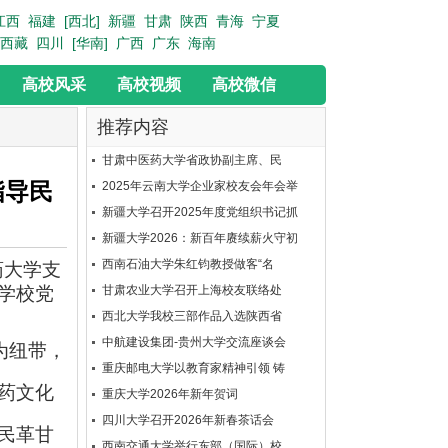
江西
福建
[西北]
新疆
甘肃
陕西
青海
宁夏
西藏
四川
[华南]
广西
广东
海南
高校风采
高校视频
高校微信
推荐内容
甘肃中医药大学省政协副主席、民
指导民
2025年云南大学企业家校友会年会举
新疆大学召开2025年度党组织书记抓
新疆大学2026：新百年赓续薪火守初
西南石油大学朱红钧教授做客“名
药大学支
学校党
甘肃农业大学召开上海校友联络处
西北大学我校三部作品入选陕西省
中航建设集团-贵州大学交流座谈会
为纽带，
重庆邮电大学以教育家精神引领 铸
药文化
重庆大学2026年新年贺词
四川大学召开2026年新春茶话会
民革甘
西南交通大学举行东部（国际）校