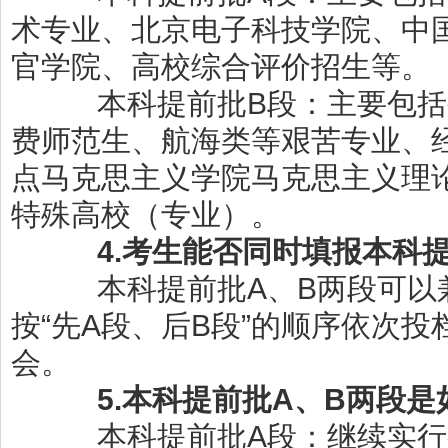
术专业、北京电子科技学院、中
官学院、高校综合评价招生等。
本科提前批
B
段：主要包括
费师范生、航海类等艰苦专业、
点马克思主义学院马克思主义理
特殊高校（专业）。
4.
考生能否同时填报本科
本科提前批
A
、
B
两段
可以
按
“先
A
段、后
B
段”的顺序依次投
会。
5.
本科提前批
A
、
B
两段是
本科提前批
A
段：继续实行