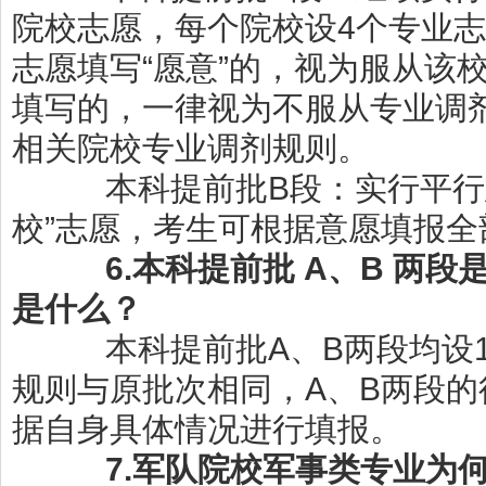
院校志愿，每个院校设
4
个专业志
志愿填写
“愿意”的，视为服从该
填写的，一律视为不服从专业调
相关院校专业调剂规则。
本科提前批
B
段：实行平行
校
”志愿，考生可根据意愿填报全
6.
本科提前批
A、B 两段
是什么？
本科提前批
A
、
B
两段均设
规则
与原批次相同，
A
、
B
两段的
据自身具体情况进行填报
。
7.
军队院校军事类专业
为