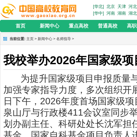
[华北]
北京
天津
河北
[华中]
河南
湖南
湖北
首页
新闻中心
重点高校
普通高校
高职
当前位置:
主页
>
新闻中心
>
名师指导
>
我校举办2026年国家级
为提升国家级项目申报质量与
加强专家指导力度，多次组织开展
日下午，2026年度首场国家级
泉山厅与行政楼411会议室同步
划办副主任、科研处处长沈军担
基金、国家自科基金项目负责人