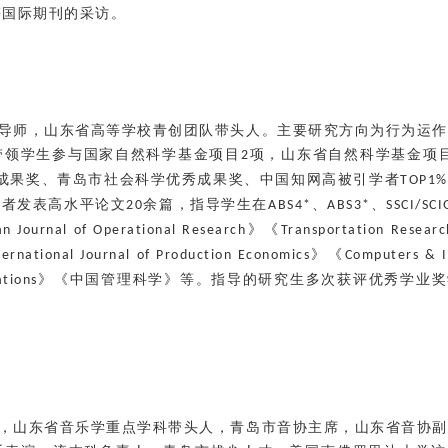
等国际期刊的采访
。
导师，山东省高等学校青创团队带头人。主要研究方向为行为运作
带领学生参与国家自然科学基金项目
项，山东省自然科学基金项
2
成果奖、青岛市社会科学优秀成果奖、中国知网高被引学者
TOP1%
作者发表高水平论文
余篇，指导学生在
、
、
20
ABS4*
ABS3*
SSCI/SC
》《
n Journal of Operational Research
Transportation Researc
》《
ternational Journal of Production Economics
Computers & I
》《中国管理科学》等。指导的研究生多次获评优秀学业奖
ations
，山东省音乐学重点学科带头人，青岛市音协主席，山东省音协副