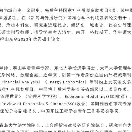
向为城市史、金融史。先后主持国家社科后期资助项目
项，
其中
4
课题多项。在《新闻与传播研究》等核心学术刊物发表论文若干，
部。承担本科生、研究生近现代史、经济史、城市史、社会史等课
秀硕士指导教师，指导学生考入清华、南开、格拉斯哥、华中师大
得山东省
年优秀硕士论文
2023
导师，泰山学者青年专家。东北大学经济学博士，天津大学管理学
复杂网络、数理金融。近年来，以第一作者身份在国内外权威期刊
》《
》等刊物上发表论文多
 Financial Analysis
Energy Economics
东省社科规划项目、中国博士后科学基金等省部级以上项目多项。
《管理世界》《管理科学学报》、
收录）
Economic Modelling(SSCI
收录）等期刊匿名审稿专家
l Review of Economics & Finance(SSCI
保险分会副秘书长，中国系统工程学会青年工作委员会委员。
青岛大学法学院院长，上合经贸法律服务研究院院长，研究方向为