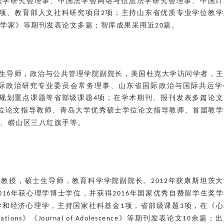
法学研究会理事、中国法学会网络与信息法学研究会理事、中国计
项、教育部人文社科研究项目
项
；主持山东省优质专业学位教学
2
学家》等期刊发表论文多篇；智库成果采用近
篇。
20
生导师，政治与公共管理学院副院长，美国杜克大学访问学者，主
际政治研究专业委员会常务理事、山东省国际政治与国际共运学
规划重点课题等省部级课题
项；在学术期刊、报刊发表多篇论文
4
位论文指导教师
、青岛大学优秀硕士学位论文指导教师、首届教学
、崂山区三八红旗手等。
学教授，硕士生导师，教育科学学院副院长。
年获康斯坦茨大
2012
年获心理学博士学位，并获得
年国家优秀自费留学生奖学
016
2016
学和经济心理学，主持国家社科基金
项，省部级课题
项，在《心
1
3
》《
》等期刊发表论文
余篇；出
ations
Journal of Adolescence
10