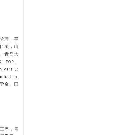
管理、平
目
项，山
1
、青岛大
、
IQ1 TOP
h Part E:
ndustrial
学金、国
主席，青