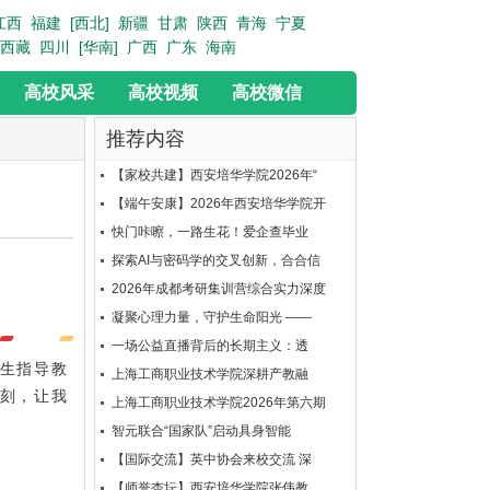
江西
福建
[西北]
新疆
甘肃
陕西
青海
宁夏
西藏
四川
[华南]
广西
广东
海南
高校风采
高校视频
高校微信
推荐内容
【家校共建】西安培华学院2026年“
【端午安康】2026年西安培华学院开
快门咔嚓，一路生花！爱企查毕业
探索AI与密码学的交叉创新，合合信
2026年成都考研集训营综合实力深度
凝聚心理力量，守护生命阳光 ——
一场公益直播背后的长期主义：透
生指导教
上海工商职业技术学院深耕产教融
时刻，让我
上海工商职业技术学院2026年第六期
智元联合“国家队”启动具身智能
【国际交流】英中协会来校交流 深
【师誉杏坛】西安培华学院张伟教