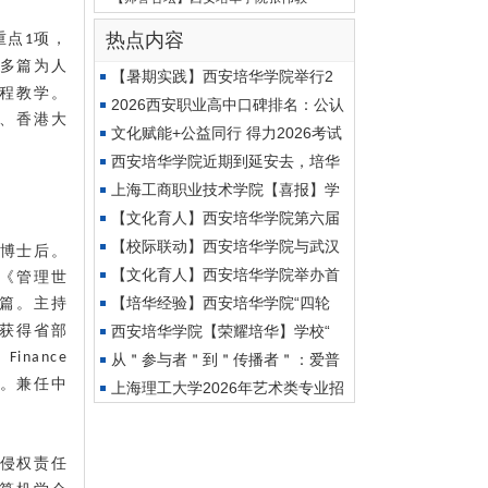
热点内容
重点
项，
1
多篇为人
【暑期实践】西安培华学院举行2
程教学。
2026西安职业高中口碑排名：公认
、香港大
靠
文化赋能+公益同行 得力2026考试
季
西安培华学院近期到延安去，培华
上海工商职业技术学院【喜报】学
【文化育人】西安培华学院第六届
【校际联动】西安培华学院与武汉
博士后。
【文化育人】西安培华学院举办首
《管理世
【培华经验】西安培华学院“四轮
篇。主持
获得省部
西安培华学院【荣耀培华】学校“
、
Finance
从＂参与者＂到＂传播者＂：爱普
。兼任中
上海理工大学2026年艺术类专业招
生
侵权责任