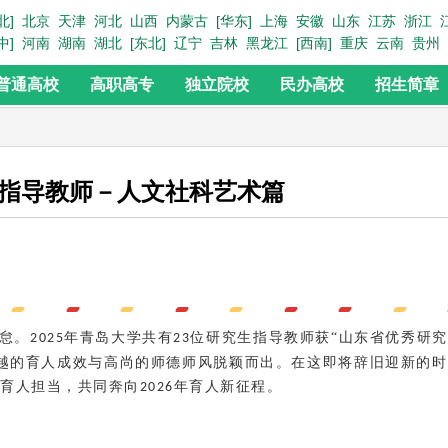
北]
北京
天津
河北
山西
内蒙古
[华东]
上海
安徽
山东
江苏
浙江
中]
河南
湖南
湖北
[东北]
辽宁
吉林
黑龙江
[西南]
重庆
云南
贵州
普通高校
高职高专
独立院校
民办高校
招生简章
指导教师－人文社科艺术篇
怠。
年
青岛大学共有
位研究生指导教师获“
山东省优秀研究
2025
23
越的育人成效与高尚的师德师风脱颖而出。在这即将辞旧迎新的
育人担当
，共同奔向
年育人新征程。
2026