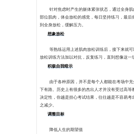
	针对焦虑时产生的躯体紧张状态，通过全身肌肉的放松，达到放松精神的作用。放松训练的基本要点是，依次先收紧再放松全身各
部位肌肉，体会放松的感觉，每日坚持练习，最后
到全身放松，缓解压力。
想象放松
	等熟练运用上述肌肉放松训练后，接下来就可以练习想象放松：想像自己正处于焦虑水平最低的那种场景，当焦虑感产生时，应用
放松训练方法加以对抗，反复练习，直到想像这一
积极自我暗示
	由于各种原因，并不是每个人都能在考场中充分发挥出自己的实有水平，因此考试分数并不代表一个人的真实水平。榜上无名，天
下有路。历史上有很多的杰出人才并没有受过高等
决定性，你越是担心考试结果，往往越是不容易考
之减少。
调整目标
	降低人生的期望值