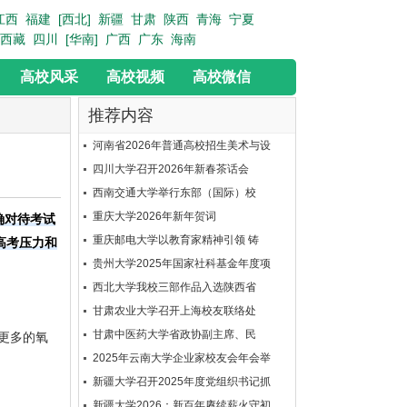
江西
福建
[西北]
新疆
甘肃
陕西
青海
宁夏
西藏
四川
[华南]
广西
广东
海南
高校风采
高校视频
高校微信
推荐内容
河南省2026年普通高校招生美术与设
四川大学召开2026年新春茶话会
西南交通大学举行东部（国际）校
重庆大学2026年新年贺词
确对待考试
重庆邮电大学以教育家精神引领 铸
高考压力和
贵州大学2025年国家社科基金年度项
西北大学我校三部作品入选陕西省
甘肃农业大学召开上海校友联络处
甘肃中医药大学省政协副主席、民
2025年云南大学企业家校友会年会举
新疆大学召开2025年度党组织书记抓
新疆大学2026：新百年赓续薪火守初