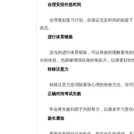
合理安排作息时间
	合理规划复习计划，在保证充足时间的前提下，适当分配各科目的学习时间。同时也要注意休息，避免过度疲劳，保持良好的学习
状态。
进行体育锻炼
	适当的进行体育锻炼，可以有效的缓解紧张的情绪。这时学生可以进行适量的体育锻炼，不仅能够放松紧张的情绪，让大脑得到充
分的休息，也能够增强自身的免疫力，以便更好的
转移注意力
	转移注意力是消除紧张心理的有效方法。你
正确对待考试失败
	学会将失败归因于内部努力，以激发学习责
扬长避短
	要善于发现自己的长处，肯定自己的成功，