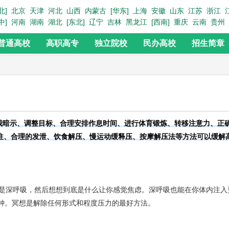
北]
北京
天津
河北
山西
内蒙古
[华东]
上海
安徽
山东
江苏
浙江
中]
河南
湖南
湖北
[东北]
辽宁
吉林
黑龙江
[西南]
重庆
云南
贵州
普通高校
高职高专
独立院校
民办高校
招生简章
我暗示、调整目标、合理安排作息时间、进行体育锻炼、转移注意力、正
往、合理的发泄、饮食解压、慢运动缓释压、按摩解压法等方法可以缓解
分钟。冥想是解除任何形式和程度压力的最好方法。