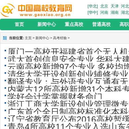
[华北]
北京
天津
河北
[华中]
河南
湖南
湖北
首页
新闻中心
重点高校
普通高校
高职
当前位置:
主页
>
新闻中心
>
高考经验
>
厦门一高校开福建省首个无人机
武大首创信息安全专业 华科大
云南高校新增97个专业 多校均
清华大学开设创新创业辅修专业
翻译专业：与外语专业互通有无
内蒙古12所高校新增31个本科
学好会计学掌握财务命门
浙江工商大学新设创业管理微专
广东首个全日制高校标准化本科
辽宁省教育厅公布2016高校暂
青岛4所高校11个专业入选山