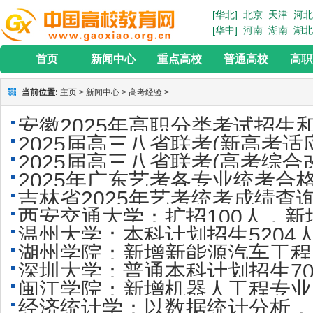
[华北]
北京
天津
河北
[华中]
河南
湖南
湖北
首页
新闻中心
重点高校
普通高校
高职
当前位置:
主页
>
新闻中心
>
高考经验
>
安徽2025年高职分类考试招生
2025届高三八省联考(新高考
2025届高三八省联考(高考综
2025年广东艺考各专业统考合
答案
吉林省2025年艺考统考成绩查
西安交通大学：扩招100人，
https://gk.jleea.com.cn/
温州大学：本科计划招生520
湖州学院：新增新能源汽车工程
学招生
深圳大学：普通本科计划招生70
闽江学院：新增机器人工程专业
经济统计学：以数据统计分析，