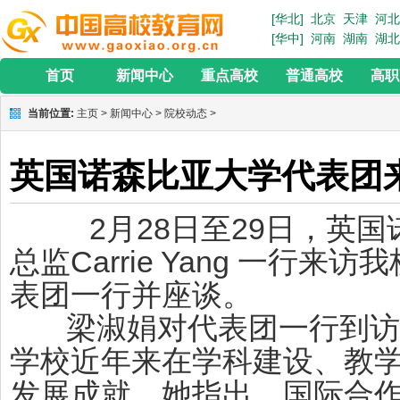
[华北]
北京
天津
河北
[华中]
河南
湖南
湖北
首页
新闻中心
重点高校
普通高校
高职
当前位置:
主页
>
新闻中心
>
院校动态
>
英国诺森比亚大学代表团
2月28日至29日，英国
总监Carrie Yang 一行
表团一行并座谈。
梁淑娟对代表团一行到访
学校近年来在学科建设、教
发展成就。她指出，国际合