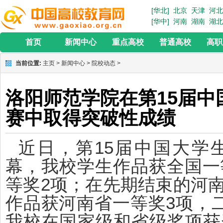
[华北]
北京
天津
河北
[华中]
河南
湖南
湖北
首页
新闻中心
重点高校
普通高校
高职
当前位置:
主页
>
新闻中心
>
院校动态
>
洛阳师范学院在第15届
赛中取得突破性成绩
近日，第15届中国大学
幕，我校学生作品获全国一
等奖2项；在先期结束的河
作品获河南省一等奖3项，二
我校在国家级和省级奖项获