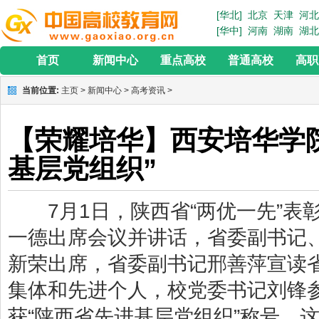
[华北]
北京
天津
河北
[华中]
河南
湖南
湖北
首页
新闻中心
重点高校
普通高校
高职
当前位置:
主页
>
新闻中心
>
高考资讯
>
【荣耀培华】西安培华学
基层党组织”
7月1日，陕西省“两优一先”表
一德出席会议并讲话，省委副书记
新荣出席，省委副书记邢善萍宣读
集体和先进个人，校党委书记刘锋
获“陕西省先进基层党组织”称号。