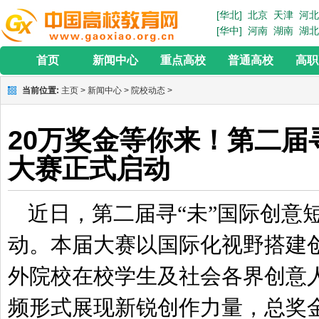
[华北]
北京
天津
河北
[华中]
河南
湖南
湖北
首页
新闻中心
重点高校
普通高校
高职
当前位置:
主页
>
新闻中心
>
院校动态
>
20万奖金等你来！第二届
大赛正式启动
近日，第二届寻“未”国际创意
动。本届大赛以国际化视野搭建
外院校在校学生及社会各界创意
频形式展现新锐创作力量，总奖金