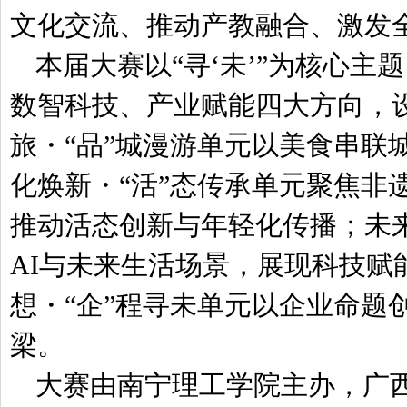
文化交流、推动产教融合、激发
本届大赛以“寻‘未’”为核心
数智科技、产业赋能四大方向，
旅・“品”城漫游单元以美食串联
化焕新・“活”态传承单元聚焦非
推动活态创新与年轻化传播；未来
AI与未来生活场景，展现科技赋
想・“企”程寻未单元以企业命题
梁。
大赛由南宁理工学院主办，广