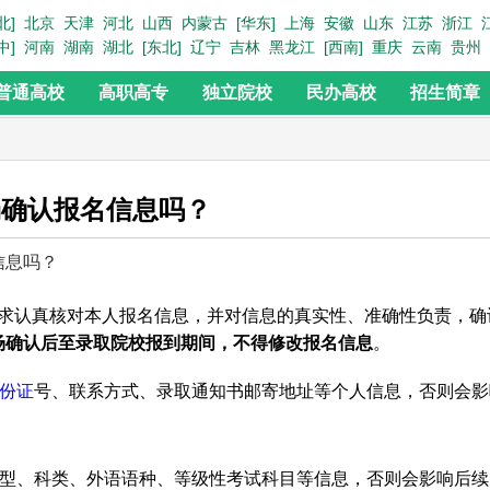
北]
北京
天津
河北
山西
内蒙古
[华东]
上海
安徽
山东
江苏
浙江
中]
河南
湖南
湖北
[东北]
辽宁
吉林
黑龙江
[西南]
重庆
云南
贵州
普通高校
高职高专
独立院校
民办高校
招生简章
场确认报名信息吗？
信息吗？
求认真核对本人报名信息，并对信息的真实性、准确性负责，确
场确认后至录取院校报到期间，不得修改报名信息
。
份证
号、联系方式、录取通知书邮寄地址等个人信息，否则会影
型、科类、外语语种、等级性考试科目等信息，否则会影响后续