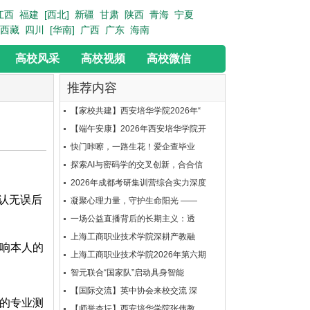
江西
福建
[西北]
新疆
甘肃
陕西
青海
宁夏
西藏
四川
[华南]
广西
广东
海南
高校风采
高校视频
高校微信
推荐内容
【家校共建】西安培华学院2026年“
【端午安康】2026年西安培华学院开
快门咔嚓，一路生花！爱企查毕业
探索AI与密码学的交叉创新，合合信
2026年成都考研集训营综合实力深度
认无误后
凝聚心理力量，守护生命阳光 ——
一场公益直播背后的长期主义：透
上海工商职业技术学院深耕产教融
响本人的
上海工商职业技术学院2026年第六期
智元联合“国家队”启动具身智能
【国际交流】英中协会来校交流 深
的专业测
【师誉杏坛】西安培华学院张伟教