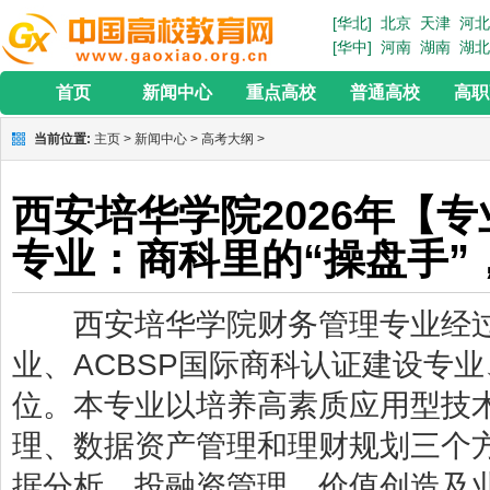
[华北]
北京
天津
河北
[华中]
河南
湖南
湖北
首页
新闻中心
重点高校
普通高校
高职
当前位置:
主页
>
新闻中心
>
高考大纲
>
西安培华学院2026年【
专业：商科里的“操盘手”
西安培华学院财务管理专业经过
业、ACBSP国际商科认证建设专
位。本专业以培养高素质应用型技
理、数据资产管理和理财规划三个
据分析、投融资管理、价值创造及